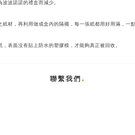
為波波諾諾的禮盒而減少。
之紙材，再利用做成盒內的隔襯，每一張紙都用好用滿，一
紙，表面沒有貼上防水的塑膠模，才能夠真正被回收。
聯繫我們