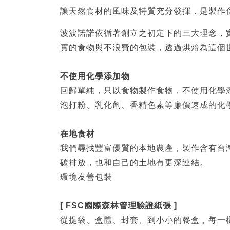
讓天然食材的風味及特質充分發揮，是製作
波波諾諾依循著創立之初定下的三大理念，
實的食物與不浪費的包裝，透過烘焙為這個
不使用化學添加物
回歸單純，只以食物製作食物，不使用化學
泡打粉、乳化劑、香精色素等廉價速成的化
在地食材
我們尋找豐富優質的本地農產，製作含有台
碳排放，也和自己的土地有更深連結。
環境友善包裝
[ FSC國際森林管理驗證紙張 ]
從提袋、盒體、封套、到小小的餐盒，每一