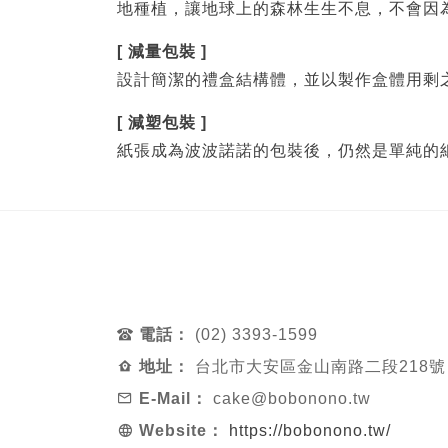
地種植，讓地球上的森林生生不息，不會因
[ 減量包裝 ]
設計簡潔的禮盒結構體，並以製作盒體用剩
[ 減塑包裝 ]
紙張成為波波諾諾的包裝後，仍然是單純的
電話：
(02) 3393-1599
地址：
台北市大安區金山南路二段218號
E-Mail：
cake@bobonono.tw
Website：
https://bobonono.tw/